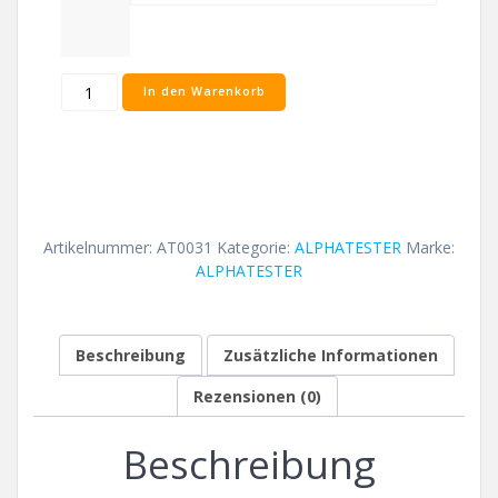
ALPHATESTER
In den Warenkorb
space
cat
T-
Shirt
Menge
Artikelnummer:
AT0031
Kategorie:
ALPHATESTER
Marke:
ALPHATESTER
Beschreibung
Zusätzliche Informationen
Rezensionen (0)
Beschreibung