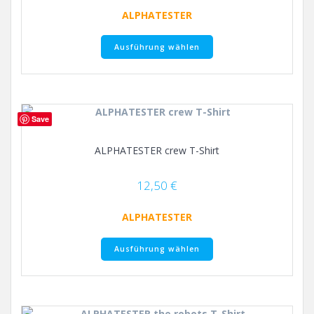
ALPHATESTER
Dieses
Ausführung wählen
Produkt
weist
mehrere
Varianten
auf.
Save
Die
Optionen
ALPHATESTER crew T-Shirt
können
auf
der
12,50
€
Produktseite
gewählt
ALPHATESTER
werden
Dieses
Ausführung wählen
Produkt
weist
mehrere
Varianten
auf.