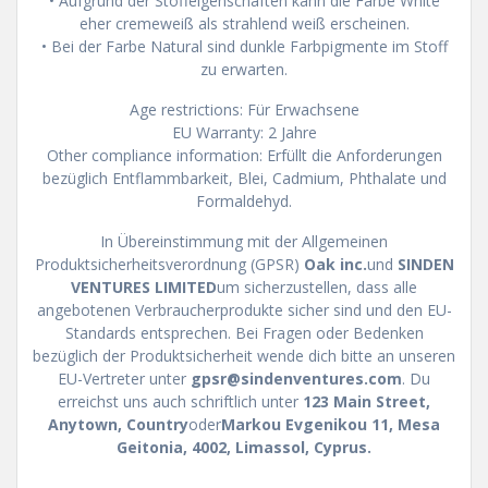
• Aufgrund der Stoffeigenschaften kann die Farbe White
eher cremeweiß als strahlend weiß erscheinen.
• Bei der Farbe Natural sind dunkle Farbpigmente im Stoff
zu erwarten.
Age restrictions: Für Erwachsene
EU Warranty: 2 Jahre
Other compliance information: Erfüllt die Anforderungen
bezüglich Entflammbarkeit, Blei, Cadmium, Phthalate und
Formaldehyd.
In Übereinstimmung mit der Allgemeinen
Produktsicherheitsverordnung (GPSR)
Oak inc.
und
SINDEN
VENTURES LIMITED
um sicherzustellen, dass alle
angebotenen Verbraucherprodukte sicher sind und den EU-
Standards entsprechen. Bei Fragen oder Bedenken
bezüglich der Produktsicherheit wende dich bitte an unseren
EU-Vertreter unter
gpsr@sindenventures.com
. Du
erreichst uns auch schriftlich unter
123 Main Street,
Anytown, Country
oder
Markou Evgenikou 11, Mesa
Geitonia, 4002, Limassol, Cyprus.