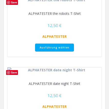
Save
Die
Optionen
ALPHATESTER the robots T-Shirt
können
auf
der
12,50
€
Produktseite
gewählt
ALPHATESTER
werden
Dieses
Ausführung wählen
Produkt
weist
mehrere
Varianten
auf.
Save
Die
Optionen
ALPHATESTER date night T-Shirt
können
auf
der
12,50
€
Produktseite
gewählt
ALPHATESTER