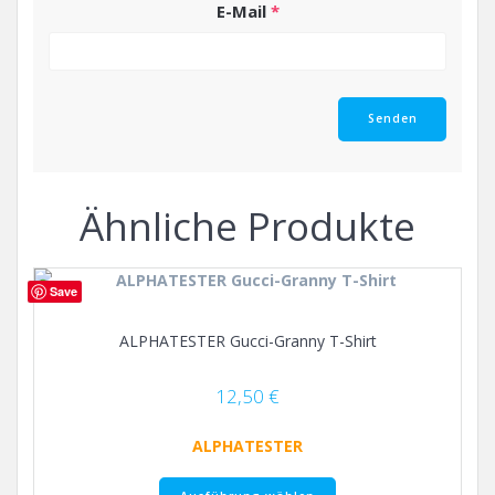
E-Mail
*
Ähnliche Produkte
Save
ALPHATESTER Gucci-Granny T-Shirt
12,50
€
ALPHATESTER
Dieses