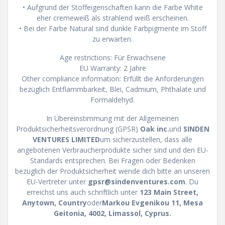
• Aufgrund der Stoffeigenschaften kann die Farbe White
eher cremeweiß als strahlend weiß erscheinen.
• Bei der Farbe Natural sind dunkle Farbpigmente im Stoff
zu erwarten.
Age restrictions: Für Erwachsene
EU Warranty: 2 Jahre
Other compliance information: Erfüllt die Anforderungen
bezüglich Entflammbarkeit, Blei, Cadmium, Phthalate und
Formaldehyd.
In Übereinstimmung mit der Allgemeinen
Produktsicherheitsverordnung (GPSR)
Oak inc.
und
SINDEN
VENTURES LIMITED
um sicherzustellen, dass alle
angebotenen Verbraucherprodukte sicher sind und den EU-
Standards entsprechen. Bei Fragen oder Bedenken
bezüglich der Produktsicherheit wende dich bitte an unseren
EU-Vertreter unter
gpsr@sindenventures.com
. Du
erreichst uns auch schriftlich unter
123 Main Street,
Anytown, Country
oder
Markou Evgenikou 11, Mesa
Geitonia, 4002, Limassol, Cyprus.