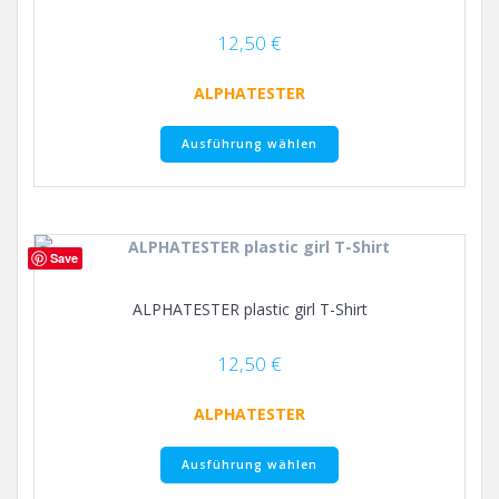
auf
der
12,50
€
Produktseite
gewählt
ALPHATESTER
werden
Dieses
Ausführung wählen
Produkt
weist
mehrere
Varianten
auf.
Save
Die
Optionen
ALPHATESTER plastic girl T-Shirt
können
auf
der
12,50
€
Produktseite
gewählt
ALPHATESTER
werden
Dieses
Ausführung wählen
Produkt
weist