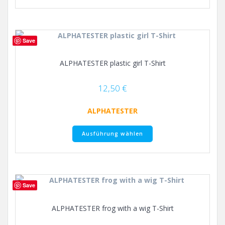
weist
mehrere
Varianten
auf.
Save
Die
Optionen
ALPHATESTER plastic girl T-Shirt
können
auf
der
12,50
€
Produktseite
gewählt
ALPHATESTER
werden
Dieses
Ausführung wählen
Produkt
weist
mehrere
Varianten
auf.
Save
Die
Optionen
ALPHATESTER frog with a wig T-Shirt
können
auf