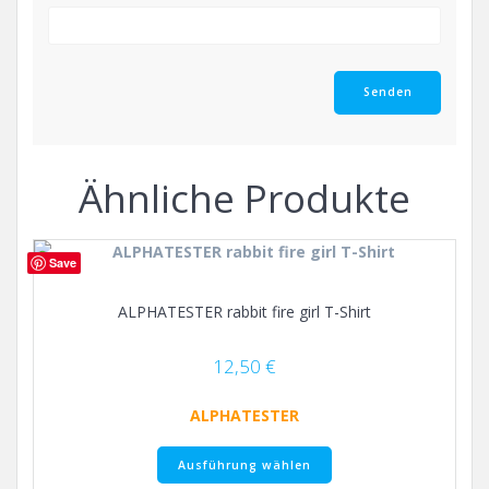
Ähnliche Produkte
Save
ALPHATESTER rabbit fire girl T-Shirt
12,50
€
ALPHATESTER
Dieses
Ausführung wählen
Produkt