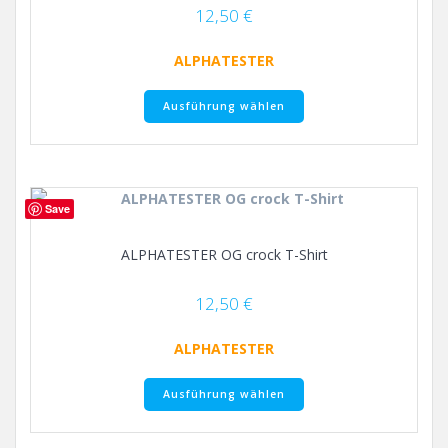
der
12,50
€
Produktseite
gewählt
ALPHATESTER
werden
Dieses
Ausführung wählen
Produkt
weist
mehrere
Varianten
auf.
Save
Die
Optionen
ALPHATESTER OG crock T-Shirt
können
auf
der
12,50
€
Produktseite
gewählt
ALPHATESTER
werden
Dieses
Ausführung wählen
Produkt
weist
mehrere