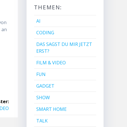
THEMEN:
AI
 von
 an
CODING
DAS SAGST DU MIR JETZT
ERST?
FILM & VIDEO
FUN
GADGET
SHOW
ter:
IDEO
SMART HOME
TALK