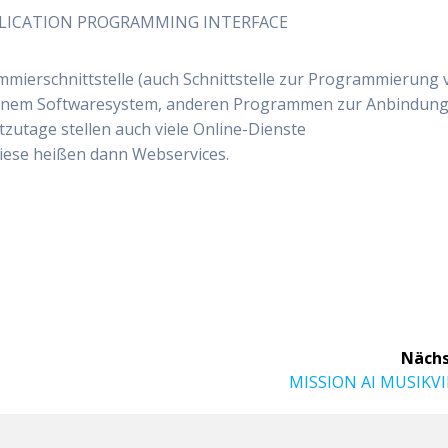
PPLICATION PROGRAMMING INTERFACE
rammierschnittstelle (auch Schnittstelle zur Programmierung
einem Softwaresystem, anderen Programmen zur Anbindung
tzutage stellen auch viele Online-Dienste
iese heißen dann Webservices.
Nächs
Nächster
MISSION AI MUSIKV
Beitrag: