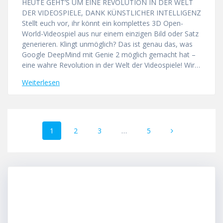
HEUTE GEHT’S UM EINE REVOLUTION IN DER WELT
DER VIDEOSPIELE, DANK KÜNSTLICHER INTELLIGENZ
Stellt euch vor, ihr könnt ein komplettes 3D Open-
World-Videospiel aus nur einem einzigen Bild oder Satz
generieren. Klingt unmöglich? Das ist genau das, was
Google DeepMind mit Genie 2 möglich gemacht hat –
eine wahre Revolution in der Welt der Videospiele! Wir…
Weiterlesen
Beitragsnavigation
Seite
Seite
Seite
Seite
1
2
3
…
5