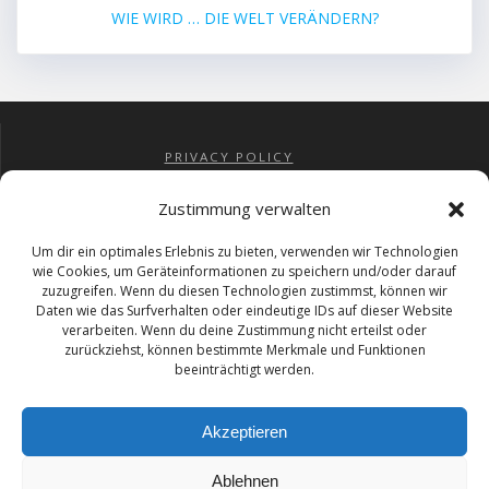
WIE WIRD … DIE WELT VERÄNDERN?
PRIVACY POLICY
IMPRESSUM
COOKIE-RICHTLINIE (EU)
Zustimmung verwalten
AGBs
RÜCKERSTATTUNG
Um dir ein optimales Erlebnis zu bieten, verwenden wir Technologien
wie Cookies, um Geräteinformationen zu speichern und/oder darauf
zuzugreifen. Wenn du diesen Technologien zustimmst, können wir
Daten wie das Surfverhalten oder eindeutige IDs auf dieser Website
EMAIL ME
verarbeiten. Wenn du deine Zustimmung nicht erteilst oder
zurückziehst, können bestimmte Merkmale und Funktionen
beeinträchtigt werden.
INNOVATOIN, TECHNIK
UND DIGITALER LIFESTYLE
Akzeptieren
Ablehnen