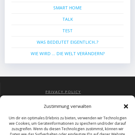
SMART HOME
TALK
TEST
WAS BEDEUTET EIGENTLICH..?
WIE WIRD … DIE WELT VERÄNDERN?
PRIVACY POLICY
IMPRESSUM
COOKIE-RICHTLINIE (EU)
Zustimmung verwalten
AGBs
RÜCKERSTATTUNG
Um dir ein optimales Erlebnis zu bieten, verwenden wir Technologien
wie Cookies, um Geräteinformationen zu speichern und/oder darauf
zuzugreifen. Wenn du diesen Technologien zustimmst, können wir
Daten wie das Surfverhalten oder eindeutige IDs auf dieser Website