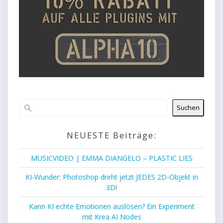
Suchen
NEUESTE Beiträge:
MUSICVIDEO | EMMA DIANGELO – PLASTIC LIES
KI-Wunder: Photoshop dreht jetzt JEDES 2D-Objekt in
3D!
Kann KI echte Emotionen auslösen? Ein Experiment
mit Krea AI Nodes