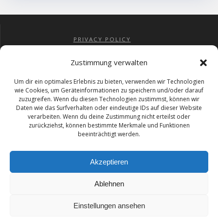
PRIVACY POLICY
IMPRESSUM
COOKIE-RICHTLINIE (EU)
Zustimmung verwalten
AGBs
RÜCKERSTATTUNG
Um dir ein optimales Erlebnis zu bieten, verwenden wir Technologien
wie Cookies, um Geräteinformationen zu speichern und/oder darauf
zuzugreifen. Wenn du diesen Technologien zustimmst, können wir
Daten wie das Surfverhalten oder eindeutige IDs auf dieser Website
EMAIL ME
verarbeiten. Wenn du deine Zustimmung nicht erteilst oder
zurückziehst, können bestimmte Merkmale und Funktionen
beeinträchtigt werden.
INNOVATOIN, TECHNIK
UND DIGITALER LIFESTYLE
Akzeptieren
Ablehnen
ALPHATESTER
Einstellungen ansehen