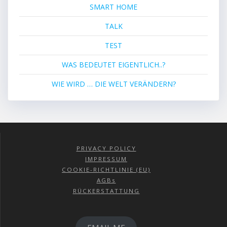
SMART HOME
TALK
TEST
WAS BEDEUTET EIGENTLICH..?
WIE WIRD … DIE WELT VERÄNDERN?
PRIVACY POLICY
IMPRESSUM
COOKIE-RICHTLINIE (EU)
AGBs
RÜCKERSTATTUNG