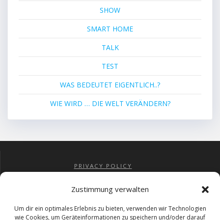
SHOW
SMART HOME
TALK
TEST
WAS BEDEUTET EIGENTLICH..?
WIE WIRD … DIE WELT VERÄNDERN?
PRIVACY POLICY
IMPRESSUM
COOKIE-RICHTLINIE (EU)
Zustimmung verwalten
AGBs
RÜCKERSTATTUNG
Um dir ein optimales Erlebnis zu bieten, verwenden wir Technologien
wie Cookies, um Geräteinformationen zu speichern und/oder darauf