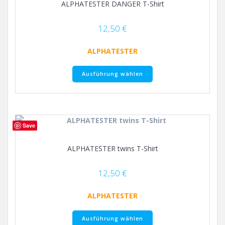
ALPHATESTER DANGER T-Shirt
können
auf
der
12,50
€
Produktseite
gewählt
ALPHATESTER
werden
Dieses
Ausführung wählen
Produkt
weist
mehrere
Varianten
auf.
Save
Die
Optionen
ALPHATESTER twins T-Shirt
können
auf
der
12,50
€
Produktseite
gewählt
ALPHATESTER
werden
Dieses
Ausführung wählen
Produkt