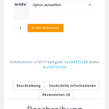
Größe
ALPHATESTER
In den Warenkorb
tomb
raider
T-
Shirt
Menge
Artikelnummer:
AT0077
Kategorie:
ALPHATESTER
Marke:
ALPHATESTER
Beschreibung
Zusätzliche Informationen
Rezensionen (0)