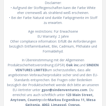
Disclaimer:
• Aufgrund der Stoffeigenschaften kann die Farbe White
eher cremeweiß als strahlend weiß erscheinen.
• Bei der Farbe Natural sind dunkle Farbpigmente im Stoff
zu erwarten.
Age restrictions: Für Erwachsene
EU Warranty: 2 Jahre
Other compliance information: Erfüllt die Anforderungen
bezüglich Entflammbarkeit, Blei, Cadmium, Phthalate und
Formaldehyd.
In Übereinstimmung mit der Allgemeinen
Produktsicherheitsverordnung (GPSR)
Oak inc.
und
SINDEN
VENTURES LIMITED
um sicherzustellen, dass alle
angebotenen Verbraucherprodukte sicher sind und den EU-
Standards entsprechen. Bei Fragen oder Bedenken
bezüglich der Produktsicherheit wende dich bitte an unseren
EU-Vertreter unter
gpsr@sindenventures.com
. Du
erreichst uns auch schriftlich unter
123 Main Street,
Anytown, Country
oder
Markou Evgenikou 11, Mesa
Geitonia, 4002, Limassol, Cyprus.