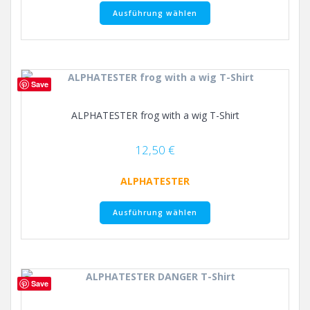
Dieses
Ausführung wählen
Produkt
weist
mehrere
Varianten
auf.
Save
Die
Optionen
ALPHATESTER frog with a wig T-Shirt
können
auf
der
12,50
€
Produktseite
gewählt
ALPHATESTER
werden
Dieses
Ausführung wählen
Produkt
weist
mehrere
Varianten
auf.
Save
Die
Optionen