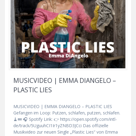
MUSICVIDEO | EMMA DIANGELO –
PLASTIC LIES
MUSICVIDEO | EMMA DIANGELO – PLASTIC LIES
Gefangen im Loop: Putzen, schlafen, putzen, schlafen.
🧹💤 🎧 Spotify Link: 👉 https://open.spotify.com/intl-
de/track/5UguuhCI1Ir1yZNBD3JCci Das offizielle
Musikvideo zur neuen Single „Plastic Lies“ von Emma