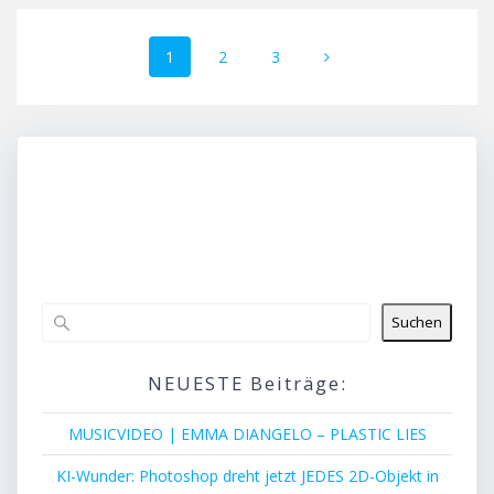
Beitragsnavigation
Seite
Seite
Seite
1
2
3
Suchen
NEUESTE Beiträge:
MUSICVIDEO | EMMA DIANGELO – PLASTIC LIES
KI-Wunder: Photoshop dreht jetzt JEDES 2D-Objekt in