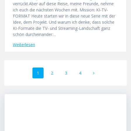
verrückt.Aber auf diese Reise, meine Freunde, nehme
ich euch die nächsten Wochen mit. Mission: KI-TV-
FORMAT Heute starten wir in diese neue Serie mit der
Idee, dem Projekt. Und warum ich denke, dass solche
KI-Formate die TV- und Streaming-Landschaft ganz
schön durcheinander…
Weiterlesen
Beitragsnavigation
Seite
Seite
Seite
Seite
1
2
3
4