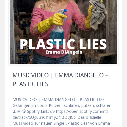
MUSICVIDEO | EMMA DIANGELO –
PLASTIC LIES
MUSICVIDEO | EMMA DIANGELO – PLASTIC LIES
Gefangen im Loop: Putzen, schlafen, putzen, schlafen.
🧹💤 🎧 Spotify Link: 👉 https://open.spotify.com/intl-
de/track/5UguuhCI1Ir1yZNBD3JCci Das offizielle
Musikvideo zur neuen Single „Plastic Lies“ von Emma