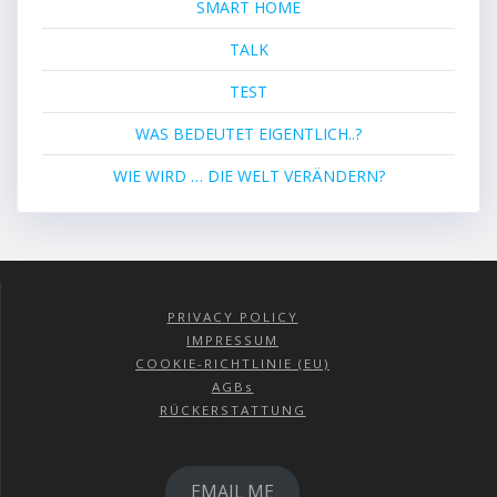
SMART HOME
TALK
TEST
WAS BEDEUTET EIGENTLICH..?
WIE WIRD … DIE WELT VERÄNDERN?
PRIVACY POLICY
IMPRESSUM
COOKIE-RICHTLINIE (EU)
AGBs
RÜCKERSTATTUNG
EMAIL ME