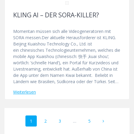
KLING AI – DER SORA-KILLER?
Momentan müssen sich alle Videogeneratoren mit
SORA messen.Der aktuelle Herausforderer ist KLING.
Beijing Kuaishou Technology Co., Ltd. ist
ein chinesisches Technologieunternehmen, welches die
mobile App Kuaishou (chinesisch: 快手 ‚kuai shou‘;
wörtlich: ’schnelle Hand‘), ein Portal für Kurzvideos und
Livestreaming, entwickelt hat. Außerhalb von China ist
die App unter dem Namen Kwai bekannt. Beliebt in
Ländern wie Brasilien, Südkorea oder der Türkei. Seit…
Weiterlesen
Beitragsnavigation
Seite
Seite
Seite
Seite
1
2
3
…
5